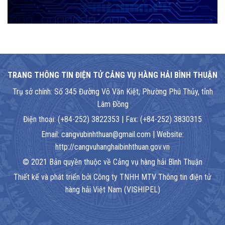
TRANG THÔNG TIN ĐIỆN TỬ CẢNG VỤ HÀNG HẢI BÌNH THUẬN
Trụ sở chính: Số 345 Đường Võ Văn Kiệt, Phường Phú Thủy, tỉnh
Lâm Đồng
Điện thoại: (+84-252) 3822353 | Fax: (+84-252) 3830315
Email: cangvubinhthuan@gmail.com | Website:
http://cangvuhanghaibinhthuan.gov.vn
© 2021 Bản quyền thuộc về Cảng vụ hàng hải Bình Thuận
Thiết kế và phát triển bởi Công ty TNHH MTV Thông tin điện tử
hàng hải Việt Nam (VISHIPEL)