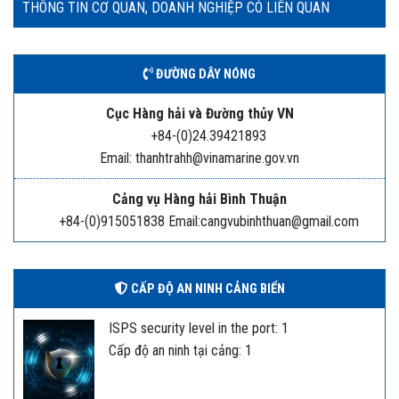
THÔNG TIN CƠ QUAN, DOANH NGHIỆP CÓ LIÊN QUAN
ĐƯỜNG DÂY NÓNG
Cục Hàng hải và Đường thủy VN
+84-(0)24.39421893
Email: thanhtrahh@vinamarine.gov.vn
Cảng vụ Hàng hải Bình Thuận
+84-(0)915051838 Email:cangvubinhthuan@gmail.com
CẤP ĐỘ AN NINH CẢNG BIỂN
ISPS security level in the port: 1
Cấp độ an ninh tại cảng: 1