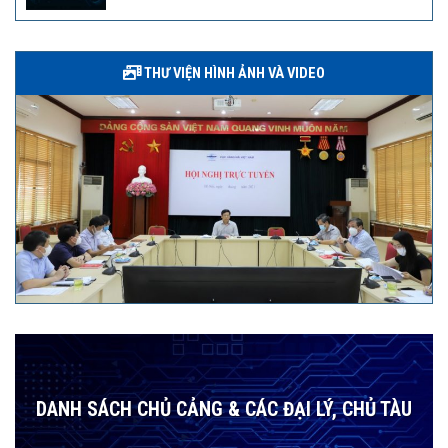
THƯ VIỆN HÌNH ẢNH VÀ VIDEO
DANH SÁCH CHỦ CẢNG & CÁC ĐẠI LÝ, CHỦ TÀU