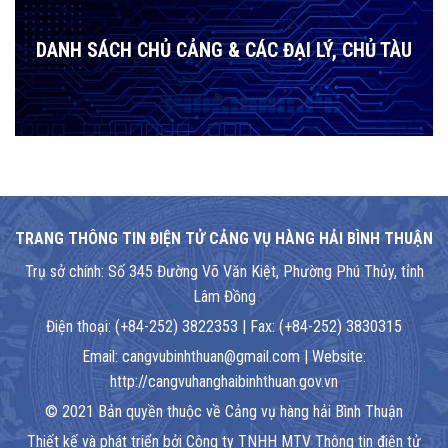
DANH SÁCH CHỦ CẢNG & CÁC ĐẠI LÝ, CHỦ TÀU
TRANG THÔNG TIN ĐIỆN TỬ CẢNG VỤ HÀNG HẢI BÌNH THUẬN
Trụ sở chính: Số 345 Đường Võ Văn Kiệt, Phường Phú Thủy, tỉnh
Lâm Đồng
Điện thoại: (+84-252) 3822353 | Fax: (+84-252) 3830315
Email: cangvubinhthuan@gmail.com | Website:
http://cangvuhanghaibinhthuan.gov.vn
© 2021 Bản quyền thuộc về Cảng vụ hàng hải Bình Thuận
Thiết kế và phát triển bởi Công ty TNHH MTV Thông tin điện tử