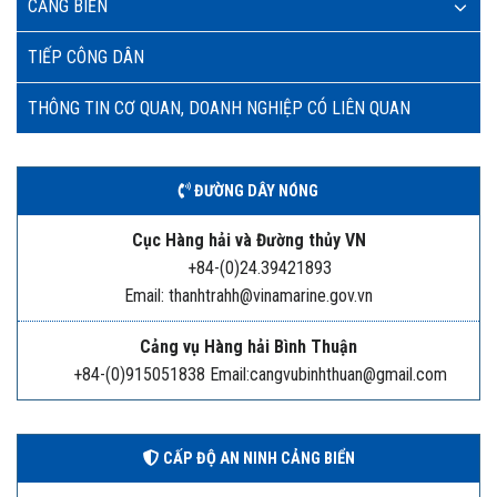
CẢNG BIỂN
TIẾP CÔNG DÂN
THÔNG TIN CƠ QUAN, DOANH NGHIỆP CÓ LIÊN QUAN
ĐƯỜNG DÂY NÓNG
Cục Hàng hải và Đường thủy VN
+84-(0)24.39421893
Email: thanhtrahh@vinamarine.gov.vn
Cảng vụ Hàng hải Bình Thuận
+84-(0)915051838 Email:cangvubinhthuan@gmail.com
CẤP ĐỘ AN NINH CẢNG BIỂN