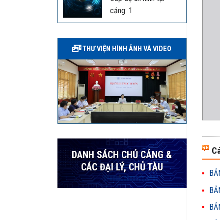
cảng: 1
THƯ VIỆN HÌNH ẢNH VÀ VIDEO
Cá
DANH SÁCH CHỦ CẢNG &
CÁC ĐẠI LÝ, CHỦ TÀU
BẢN
BẢN
BẢN