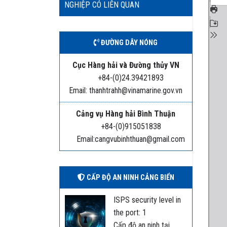
NGHIỆP CÓ LIÊN QUAN
ĐƯỜNG DÂY NÓNG
Cục Hàng hải và Đường thủy VN
+84-(0)24.39421893
Email: thanhtrahh@vinamarine.gov.vn
Cảng vụ Hàng hải Bình Thuận
+84-(0)915051838
Email:cangvubinhthuan@gmail.com
CẤP ĐỘ AN NINH CẢNG BIỂN
ISPS security level in
the port: 1
Cấp độ an ninh tại