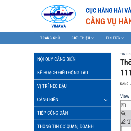
Skip
to
content
TRANG CHỦ
GIỚI THIỆU
TIN TỨC
TIN H
NỘI QUY CẢNG BIỂN
Thô
111
KẾ HOẠCH ĐIỀU ĐỘNG TÀU
ĐĂNG 
VỊ TRÍ NEO ĐẬU
View 
CẢNG BIỂN
TIẾP CÔNG DÂN
THÔNG TIN CƠ QUAN, DOANH