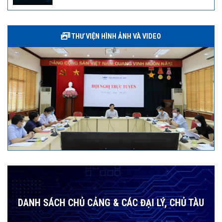
THƯ VIỆN HÌNH ẢNH VÀ VIDEO
DANH SÁCH CHỦ CẢNG & CÁC ĐẠI LÝ, CHỦ TÀU