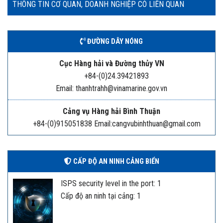
THÔNG TIN CƠ QUAN, DOANH NGHIỆP CÓ LIÊN QUAN
ĐƯỜNG DÂY NÓNG
Cục Hàng hải và Đường thủy VN
+84-(0)24.39421893
Email: thanhtrahh@vinamarine.gov.vn
Cảng vụ Hàng hải Bình Thuận
+84-(0)915051838 Email:cangvubinhthuan@gmail.com
CẤP ĐỘ AN NINH CẢNG BIỂN
ISPS security level in the port: 1
Cấp độ an ninh tại cảng: 1