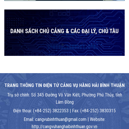
DANH SÁCH CHỦ CẢNG & CÁC ĐẠI LÝ, CHỦ TÀU
TRANG THÔNG TIN ĐIỆN TỬ CẢNG VỤ HÀNG HẢI BÌNH THUẬN
Trụ sở chính: Số 345 Đường Võ Văn Kiệt, Phường Phú Thủy, tỉnh
Lâm Đồng
Điện thoại: (+84-252) 3822353 | Fax: (+84-252) 3830315
Email: cangvubinhthuan@gmail.com | Website:
http://cangvuhanghaibinhthuan.gov.vn