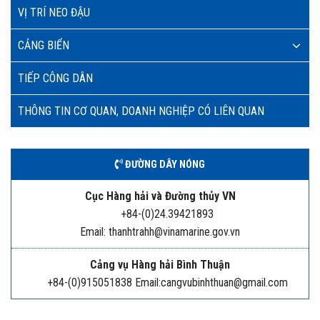
VỊ TRÍ NEO ĐẬU
CẢNG BIỂN
TIẾP CÔNG DÂN
THÔNG TIN CƠ QUAN, DOANH NGHIỆP CÓ LIÊN QUAN
ĐƯỜNG DÂY NÓNG
Cục Hàng hải và Đường thủy VN
+84-(0)24.39421893
Email: thanhtrahh@vinamarine.gov.vn
Cảng vụ Hàng hải Bình Thuận
+84-(0)915051838 Email:cangvubinhthuan@gmail.com