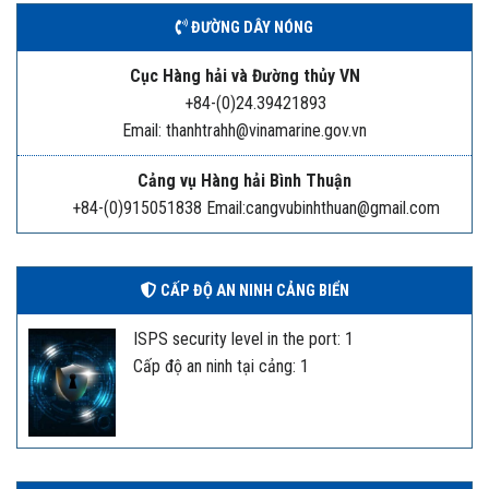
ĐƯỜNG DÂY NÓNG
Cục Hàng hải và Đường thủy VN
+84-(0)24.39421893
Email: thanhtrahh@vinamarine.gov.vn
Cảng vụ Hàng hải Bình Thuận
+84-(0)915051838 Email:cangvubinhthuan@gmail.com
CẤP ĐỘ AN NINH CẢNG BIỂN
ISPS security level in the port: 1
Cấp độ an ninh tại cảng: 1