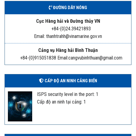
ĐƯỜNG DÂY NÓNG
Cục Hàng hải và Đường thủy VN
+84-(0)24.39421893
Email: thanhtrahh@vinamarine.gov.vn
Cảng vụ Hàng hải Bình Thuận
+84-(0)915051838 Email:cangvubinhthuan@gmail.com
CẤP ĐỘ AN NINH CẢNG BIỂN
ISPS security level in the port: 1
Cấp độ an ninh tại cảng: 1