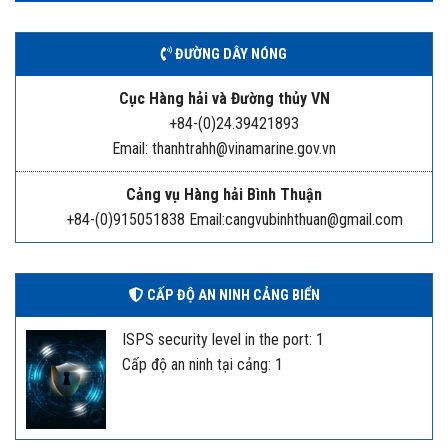
ĐƯỜNG DÂY NÓNG
Cục Hàng hải và Đường thủy VN
+84-(0)24.39421893
Email: thanhtrahh@vinamarine.gov.vn
Cảng vụ Hàng hải Bình Thuận
+84-(0)915051838 Email:cangvubinhthuan@gmail.com
CẤP ĐỘ AN NINH CẢNG BIỂN
ISPS security level in the port: 1
Cấp độ an ninh tại cảng: 1