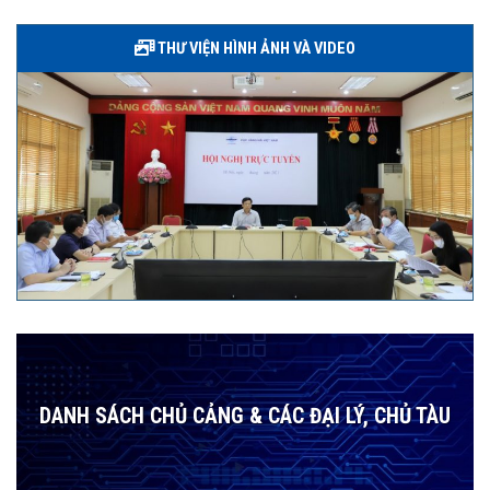
THƯ VIỆN HÌNH ẢNH VÀ VIDEO
DANH SÁCH CHỦ CẢNG & CÁC ĐẠI LÝ, CHỦ TÀU