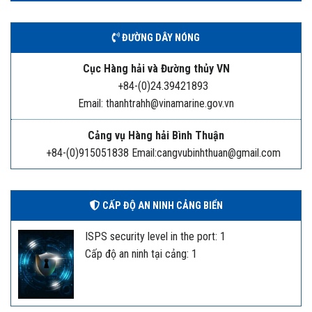
ĐƯỜNG DÂY NÓNG
Cục Hàng hải và Đường thủy VN
+84-(0)24.39421893
Email: thanhtrahh@vinamarine.gov.vn
Cảng vụ Hàng hải Bình Thuận
+84-(0)915051838 Email:cangvubinhthuan@gmail.com
CẤP ĐỘ AN NINH CẢNG BIỂN
ISPS security level in the port: 1
Cấp độ an ninh tại cảng: 1