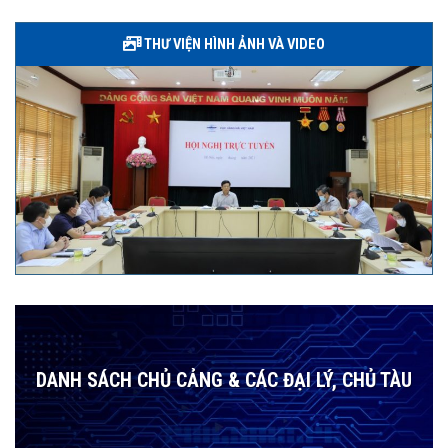
THƯ VIỆN HÌNH ẢNH VÀ VIDEO
DANH SÁCH CHỦ CẢNG & CÁC ĐẠI LÝ, CHỦ TÀU