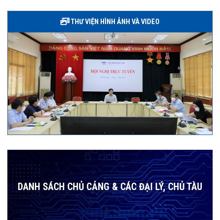
THƯ VIỆN HÌNH ẢNH VÀ VIDEO
DANH SÁCH CHỦ CẢNG & CÁC ĐẠI LÝ, CHỦ TÀU