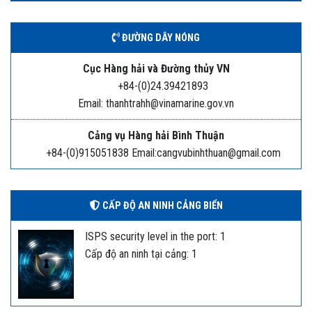
ĐƯỜNG DÂY NÓNG
Cục Hàng hải và Đường thủy VN
+84-(0)24.39421893
Email: thanhtrahh@vinamarine.gov.vn
Cảng vụ Hàng hải Bình Thuận
+84-(0)915051838 Email:cangvubinhthuan@gmail.com
CẤP ĐỘ AN NINH CẢNG BIỂN
ISPS security level in the port: 1
Cấp độ an ninh tại cảng: 1