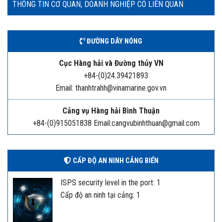
THÔNG TIN CƠ QUAN, DOANH NGHIỆP CÓ LIÊN QUAN
ĐƯỜNG DÂY NÓNG
Cục Hàng hải và Đường thủy VN
+84-(0)24.39421893
Email: thanhtrahh@vinamarine.gov.vn
Cảng vụ Hàng hải Bình Thuận
+84-(0)915051838 Email:cangvubinhthuan@gmail.com
CẤP ĐỘ AN NINH CẢNG BIỂN
ISPS security level in the port: 1
Cấp độ an ninh tại cảng: 1