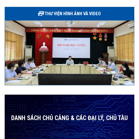
THƯ VIỆN HÌNH ẢNH VÀ VIDEO
DANH SÁCH CHỦ CẢNG & CÁC ĐẠI LÝ, CHỦ TÀU