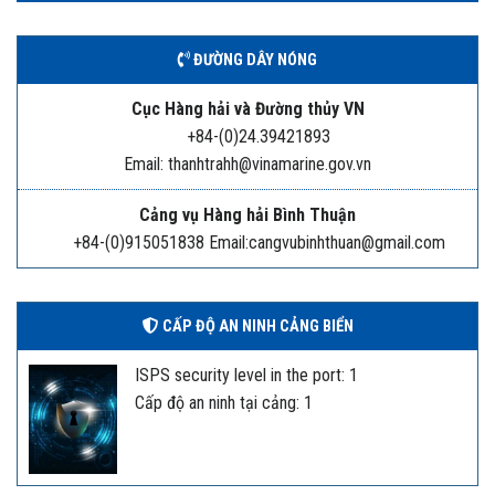
ĐƯỜNG DÂY NÓNG
Cục Hàng hải và Đường thủy VN
+84-(0)24.39421893
Email: thanhtrahh@vinamarine.gov.vn
Cảng vụ Hàng hải Bình Thuận
+84-(0)915051838 Email:cangvubinhthuan@gmail.com
CẤP ĐỘ AN NINH CẢNG BIỂN
ISPS security level in the port: 1
Cấp độ an ninh tại cảng: 1