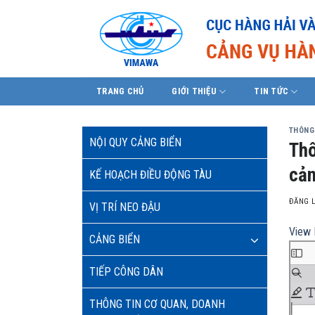
Skip
to
content
TRANG CHỦ
GIỚI THIỆU
TIN TỨC
THÔNG
NỘI QUY CẢNG BIỂN
Thô
cản
KẾ HOẠCH ĐIỀU ĐỘNG TÀU
ĐĂNG 
VỊ TRÍ NEO ĐẬU
View 
CẢNG BIỂN
TIẾP CÔNG DÂN
THÔNG TIN CƠ QUAN, DOANH