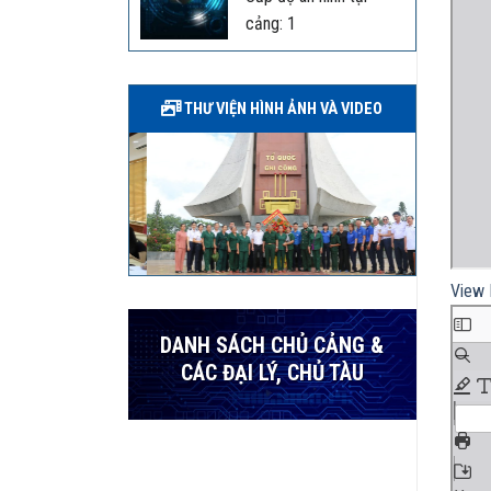
cảng: 1
THƯ VIỆN HÌNH ẢNH VÀ VIDEO
View 
DANH SÁCH CHỦ CẢNG &
CÁC ĐẠI LÝ, CHỦ TÀU