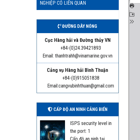
NGHIỆP CÓ LIÊN QUAN
ĐƯỜNG DÂY NÓNG
Cục Hàng hải và Đường thủy VN
+84-(0)24.39421893
Email: thanhtrahh@vinamarine.gov.vn
Cảng vụ Hàng hải Bình Thuận
+84-(0)915051838
Email:cangvubinhthuan@gmail.com
CẤP ĐỘ AN NINH CẢNG BIỂN
ISPS security level in
the port: 1
Cấp độ an ninh tại