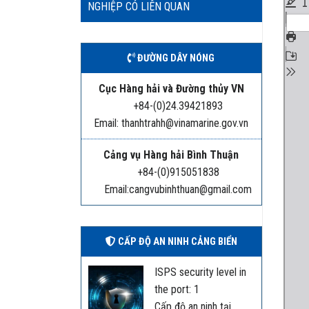
NGHIỆP CÓ LIÊN QUAN
ĐƯỜNG DÂY NÓNG
Cục Hàng hải và Đường thủy VN
+84-(0)24.39421893
Email: thanhtrahh@vinamarine.gov.vn
Cảng vụ Hàng hải Bình Thuận
+84-(0)915051838
Email:cangvubinhthuan@gmail.com
CẤP ĐỘ AN NINH CẢNG BIỂN
ISPS security level in
the port: 1
Cấp độ an ninh tại