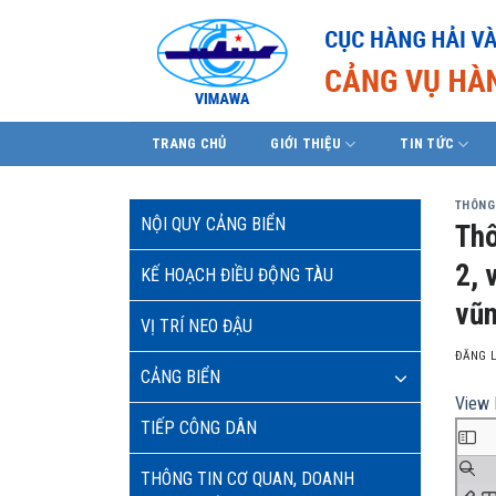
Skip
to
content
TRANG CHỦ
GIỚI THIỆU
TIN TỨC
THÔNG
NỘI QUY CẢNG BIỂN
Thô
2, 
KẾ HOẠCH ĐIỀU ĐỘNG TÀU
vũn
VỊ TRÍ NEO ĐẬU
ĐĂNG 
CẢNG BIỂN
View 
TIẾP CÔNG DÂN
THÔNG TIN CƠ QUAN, DOANH