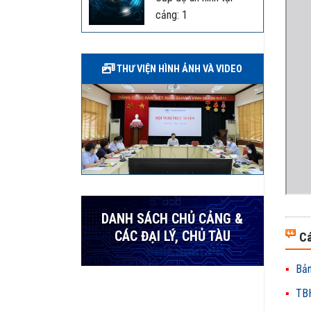
cảng: 1
THƯ VIỆN HÌNH ẢNH VÀ VIDEO
DANH SÁCH CHỦ CẢNG &
CÁC ĐẠI LÝ, CHỦ TÀU
Cá
Bản
TBH