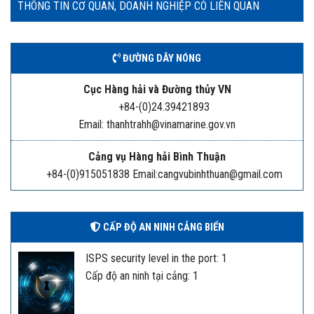
THÔNG TIN CƠ QUAN, DOANH NGHIỆP CÓ LIÊN QUAN
ĐƯỜNG DÂY NÓNG
Cục Hàng hải và Đường thủy VN
+84-(0)24.39421893
Email: thanhtrahh@vinamarine.gov.vn
Cảng vụ Hàng hải Bình Thuận
+84-(0)915051838 Email:cangvubinhthuan@gmail.com
CẤP ĐỘ AN NINH CẢNG BIỂN
ISPS security level in the port: 1
Cấp độ an ninh tại cảng: 1