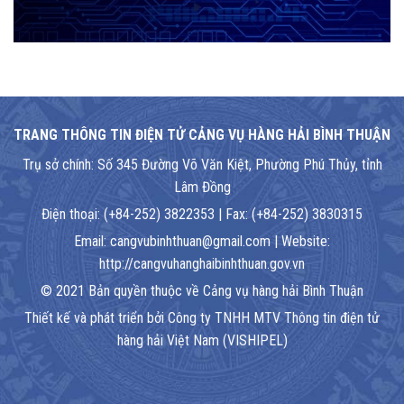
TRANG THÔNG TIN ĐIỆN TỬ CẢNG VỤ HÀNG HẢI BÌNH THUẬN
Trụ sở chính: Số 345 Đường Võ Văn Kiệt, Phường Phú Thủy, tỉnh
Lâm Đồng
Điện thoại: (+84-252) 3822353 | Fax: (+84-252) 3830315
Email: cangvubinhthuan@gmail.com | Website:
http://cangvuhanghaibinhthuan.gov.vn
© 2021 Bản quyền thuộc về Cảng vụ hàng hải Bình Thuận
Thiết kế và phát triển bởi Công ty TNHH MTV Thông tin điện tử
hàng hải Việt Nam (VISHIPEL)