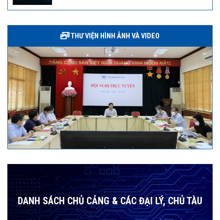
THƯ VIỆN HÌNH ẢNH VÀ VIDEO
DANH SÁCH CHỦ CẢNG & CÁC ĐẠI LÝ, CHỦ TÀU