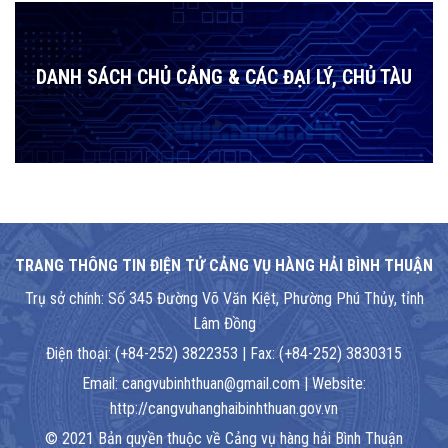
DANH SÁCH CHỦ CẢNG & CÁC ĐẠI LÝ, CHỦ TÀU
TRANG THÔNG TIN ĐIỆN TỬ CẢNG VỤ HÀNG HẢI BÌNH THUẬN
Trụ sở chính: Số 345 Đường Võ Văn Kiệt, Phường Phú Thủy, tỉnh
Lâm Đồng
Điện thoại: (+84-252) 3822353 | Fax: (+84-252) 3830315
Email: cangvubinhthuan@gmail.com | Website:
http://cangvuhanghaibinhthuan.gov.vn
© 2021 Bản quyền thuộc về Cảng vụ hàng hải Bình Thuận