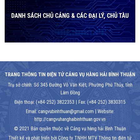
DANH SÁCH CHỦ CẢNG & CÁC ĐẠI LÝ, CHỦ TÀU
TRANG THÔNG TIN ĐIỆN TỬ CẢNG VỤ HÀNG HẢI BÌNH THUẬN
Trụ sở chính: Số 345 Đường Võ Văn Kiệt, Phường Phú Thủy, tỉnh
Lâm Đồng
Điện thoại: (+84-252) 3822353 | Fax: (+84-252) 3830315
Email: cangvubinhthuan@gmail.com | Website:
http://cangvuhanghaibinhthuan.gov.vn
© 2021 Bản quyền thuộc về Cảng vụ hàng hải Bình Thuận
Thiết kế và phát triển bởi Công ty TNHH MTV Thông tin điện tử