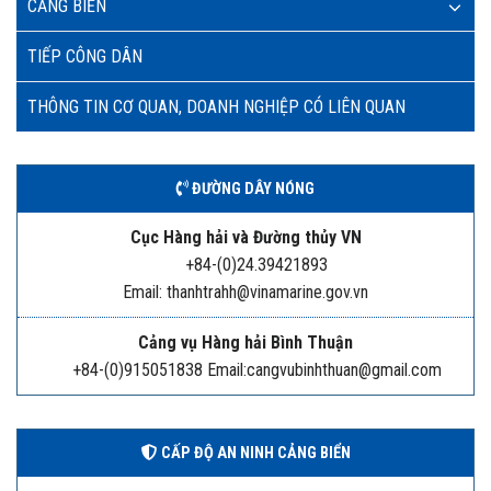
CẢNG BIỂN
TIẾP CÔNG DÂN
THÔNG TIN CƠ QUAN, DOANH NGHIỆP CÓ LIÊN QUAN
ĐƯỜNG DÂY NÓNG
Cục Hàng hải và Đường thủy VN
+84-(0)24.39421893
Email: thanhtrahh@vinamarine.gov.vn
Cảng vụ Hàng hải Bình Thuận
+84-(0)915051838 Email:cangvubinhthuan@gmail.com
CẤP ĐỘ AN NINH CẢNG BIỂN