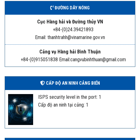
ĐƯỜNG DÂY NÓNG
Cục Hàng hải và Đường thủy VN
+84-(0)24.39421893
Email: thanhtrahh@vinamarine.gov.vn
Cảng vụ Hàng hải Bình Thuận
+84-(0)915051838 Email:cangvubinhthuan@gmail.com
CẤP ĐỘ AN NINH CẢNG BIỂN
ISPS security level in the port: 1
Cấp độ an ninh tại cảng: 1