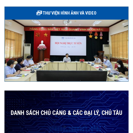
THƯ VIỆN HÌNH ẢNH VÀ VIDEO
DANH SÁCH CHỦ CẢNG & CÁC ĐẠI LÝ, CHỦ TÀU