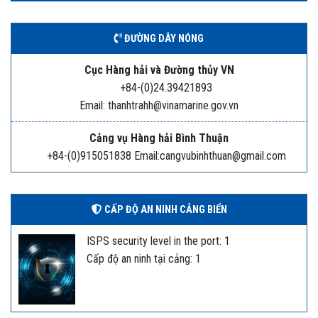
ĐƯỜNG DÂY NÓNG
Cục Hàng hải và Đường thủy VN
+84-(0)24.39421893
Email: thanhtrahh@vinamarine.gov.vn
Cảng vụ Hàng hải Bình Thuận
+84-(0)915051838 Email:cangvubinhthuan@gmail.com
CẤP ĐỘ AN NINH CẢNG BIỂN
ISPS security level in the port: 1
Cấp độ an ninh tại cảng: 1