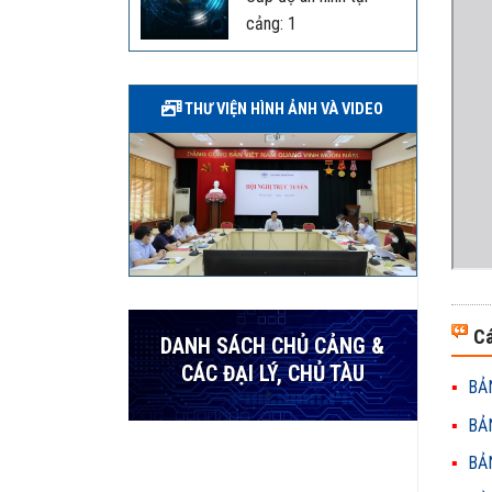
cảng: 1
THƯ VIỆN HÌNH ẢNH VÀ VIDEO
Cá
DANH SÁCH CHỦ CẢNG &
CÁC ĐẠI LÝ, CHỦ TÀU
BẢN
BẢN
BẢN