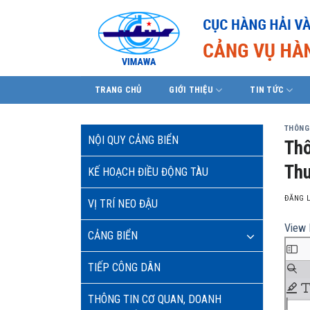
Skip
to
content
TRANG CHỦ
GIỚI THIỆU
TIN TỨC
THÔNG
NỘI QUY CẢNG BIỂN
Thô
Th
KẾ HOẠCH ĐIỀU ĐỘNG TÀU
ĐĂNG 
VỊ TRÍ NEO ĐẬU
View 
CẢNG BIỂN
TIẾP CÔNG DÂN
THÔNG TIN CƠ QUAN, DOANH