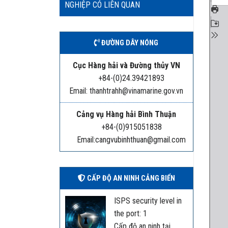
NGHIỆP CÓ LIÊN QUAN
ĐƯỜNG DÂY NÓNG
Cục Hàng hải và Đường thủy VN
+84-(0)24.39421893
Email: thanhtrahh@vinamarine.gov.vn
Cảng vụ Hàng hải Bình Thuận
+84-(0)915051838
Email:cangvubinhthuan@gmail.com
CẤP ĐỘ AN NINH CẢNG BIỂN
ISPS security level in
the port: 1
Cấp độ an ninh tại