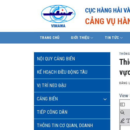
Skip
to
content
TRANG CHỦ
GIỚI THIỆU
TIN TỨC
THÔNG
NỘI QUY CẢNG BIỂN
Thi
vực
KẾ HOẠCH ĐIỀU ĐỘNG TÀU
ĐĂNG 
VỊ TRÍ NEO ĐẬU
View 
CẢNG BIỂN
TIẾP CÔNG DÂN
THÔNG TIN CƠ QUAN, DOANH