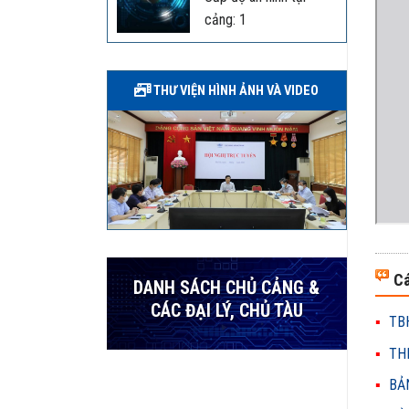
cảng: 1
THƯ VIỆN HÌNH ẢNH VÀ VIDEO
Cá
DANH SÁCH CHỦ CẢNG &
CÁC ĐẠI LÝ, CHỦ TÀU
TBH
THH
BẢN