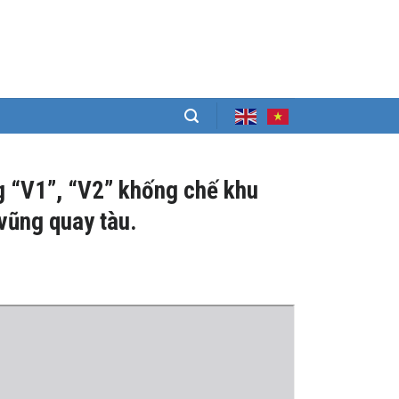
g “V1”, “V2” khống chế khu
vũng quay tàu.