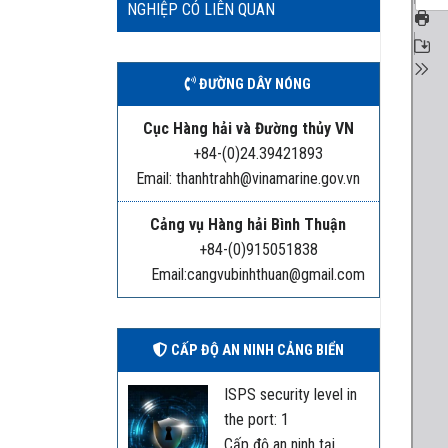
NGHIỆP CÓ LIÊN QUAN
ĐƯỜNG DÂY NÓNG
Cục Hàng hải và Đường thủy VN
+84-(0)24.39421893
Email: thanhtrahh@vinamarine.gov.vn
Cảng vụ Hàng hải Bình Thuận
+84-(0)915051838
Email:cangvubinhthuan@gmail.com
CẤP ĐỘ AN NINH CẢNG BIỂN
ISPS security level in
the port: 1
Cấp độ an ninh tại