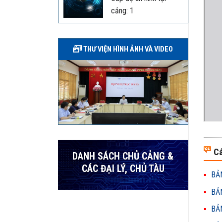
cảng: 1
THƯ VIỆN HÌNH ẢNH VÀ VIDEO
Cá
DANH SÁCH CHỦ CẢNG &
CÁC ĐẠI LÝ, CHỦ TÀU
BẢN
BẢN
BẢN