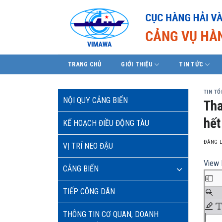
Skip
to
content
TRANG CHỦ
GIỚI THIỆU
TIN TỨC
TIN T
NỘI QUY CẢNG BIỂN
Tha
hết
KẾ HOẠCH ĐIỀU ĐỘNG TÀU
ĐĂNG 
VỊ TRÍ NEO ĐẬU
View 
CẢNG BIỂN
TIẾP CÔNG DÂN
THÔNG TIN CƠ QUAN, DOANH