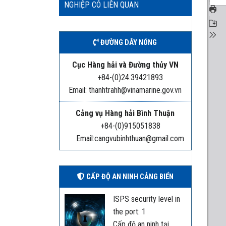
NGHIỆP CÓ LIÊN QUAN
ĐƯỜNG DÂY NÓNG
Cục Hàng hải và Đường thủy VN
+84-(0)24.39421893
Email: thanhtrahh@vinamarine.gov.vn
Cảng vụ Hàng hải Bình Thuận
+84-(0)915051838
Email:cangvubinhthuan@gmail.com
CẤP ĐỘ AN NINH CẢNG BIỂN
ISPS security level in
the port: 1
Cấp độ an ninh tại