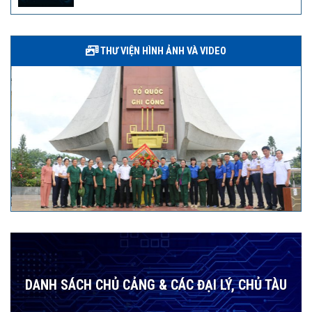
THƯ VIỆN HÌNH ẢNH VÀ VIDEO
DANH SÁCH CHỦ CẢNG & CÁC ĐẠI LÝ, CHỦ TÀU