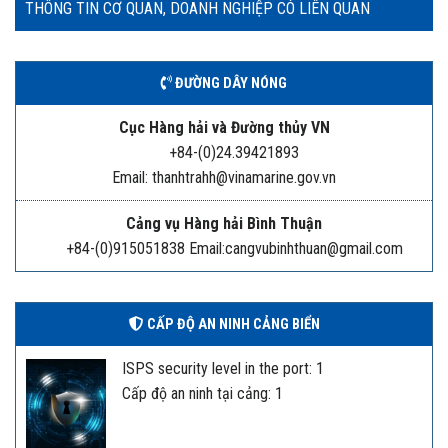
THÔNG TIN CƠ QUAN, DOANH NGHIỆP CÓ LIÊN QUAN
ĐƯỜNG DÂY NÓNG
Cục Hàng hải và Đường thủy VN
+84-(0)24.39421893
Email: thanhtrahh@vinamarine.gov.vn
Cảng vụ Hàng hải Bình Thuận
+84-(0)915051838 Email:cangvubinhthuan@gmail.com
CẤP ĐỘ AN NINH CẢNG BIỂN
ISPS security level in the port: 1
Cấp độ an ninh tại cảng: 1