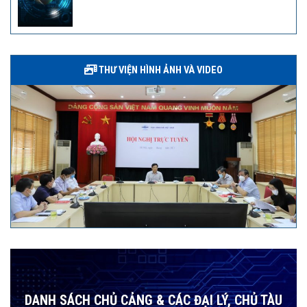
THƯ VIỆN HÌNH ẢNH VÀ VIDEO
DANH SÁCH CHỦ CẢNG & CÁC ĐẠI LÝ, CHỦ TÀU