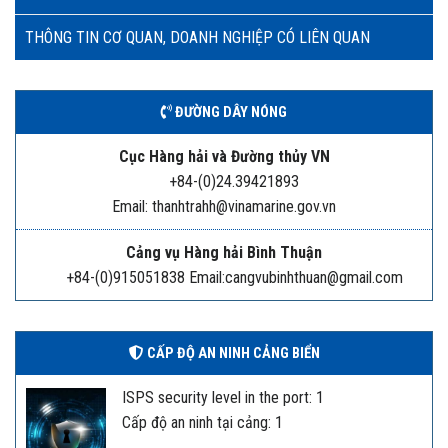
THÔNG TIN CƠ QUAN, DOANH NGHIỆP CÓ LIÊN QUAN
ĐƯỜNG DÂY NÓNG
Cục Hàng hải và Đường thủy VN
+84-(0)24.39421893
Email: thanhtrahh@vinamarine.gov.vn
Cảng vụ Hàng hải Bình Thuận
+84-(0)915051838 Email:cangvubinhthuan@gmail.com
CẤP ĐỘ AN NINH CẢNG BIỂN
ISPS security level in the port: 1
Cấp độ an ninh tại cảng: 1