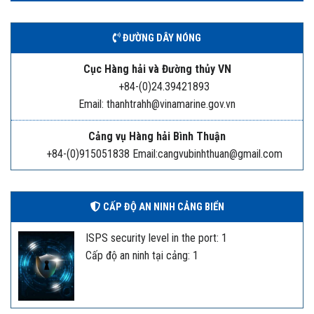
ĐƯỜNG DÂY NÓNG
Cục Hàng hải và Đường thủy VN
+84-(0)24.39421893
Email: thanhtrahh@vinamarine.gov.vn
Cảng vụ Hàng hải Bình Thuận
+84-(0)915051838 Email:cangvubinhthuan@gmail.com
CẤP ĐỘ AN NINH CẢNG BIỂN
ISPS security level in the port: 1
Cấp độ an ninh tại cảng: 1