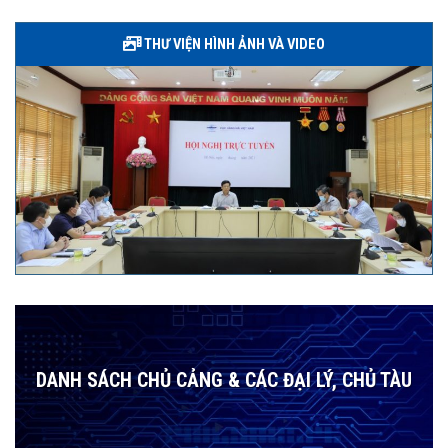
THƯ VIỆN HÌNH ẢNH VÀ VIDEO
DANH SÁCH CHỦ CẢNG & CÁC ĐẠI LÝ, CHỦ TÀU