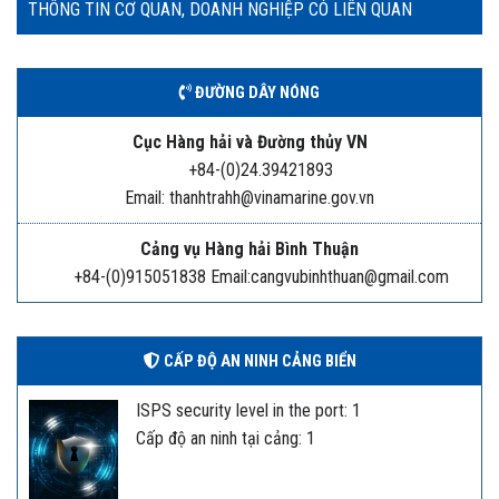
THÔNG TIN CƠ QUAN, DOANH NGHIỆP CÓ LIÊN QUAN
ĐƯỜNG DÂY NÓNG
Cục Hàng hải và Đường thủy VN
+84-(0)24.39421893
Email: thanhtrahh@vinamarine.gov.vn
Cảng vụ Hàng hải Bình Thuận
+84-(0)915051838 Email:cangvubinhthuan@gmail.com
CẤP ĐỘ AN NINH CẢNG BIỂN
ISPS security level in the port: 1
Cấp độ an ninh tại cảng: 1