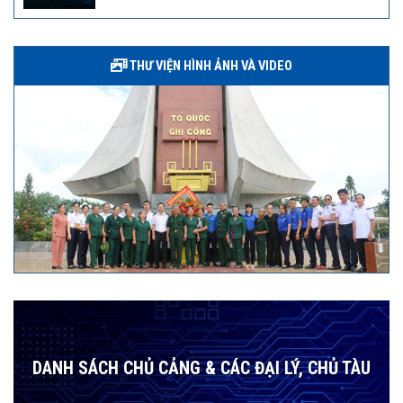
THƯ VIỆN HÌNH ẢNH VÀ VIDEO
DANH SÁCH CHỦ CẢNG & CÁC ĐẠI LÝ, CHỦ TÀU