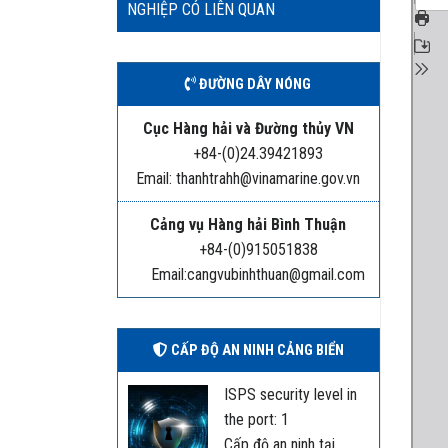
NGHIỆP CÓ LIÊN QUAN
ĐƯỜNG DÂY NÓNG
Cục Hàng hải và Đường thủy VN
+84-(0)24.39421893
Email: thanhtrahh@vinamarine.gov.vn
Cảng vụ Hàng hải Bình Thuận
+84-(0)915051838
Email:cangvubinhthuan@gmail.com
CẤP ĐỘ AN NINH CẢNG BIỂN
ISPS security level in
the port: 1
Cấp độ an ninh tại