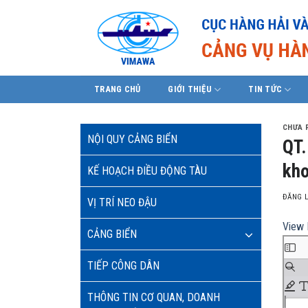
Skip
to
content
TRANG CHỦ
GIỚI THIỆU
TIN TỨC
CHƯA 
NỘI QUY CẢNG BIỂN
QT.
khơ
KẾ HOẠCH ĐIỀU ĐỘNG TÀU
ĐĂNG 
VỊ TRÍ NEO ĐẬU
View 
CẢNG BIỂN
TIẾP CÔNG DÂN
THÔNG TIN CƠ QUAN, DOANH