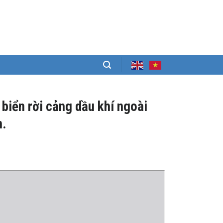
biển rời cảng dầu khí ngoài
n.