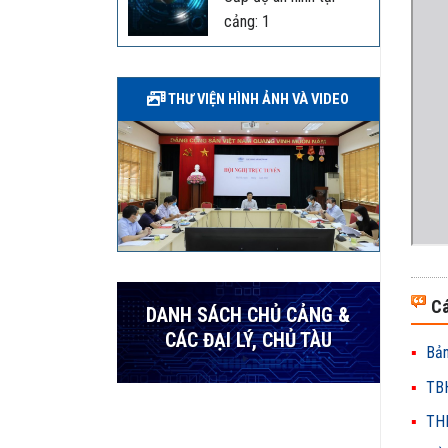
cảng: 1
THƯ VIỆN HÌNH ẢNH VÀ VIDEO
Cá
DANH SÁCH CHỦ CẢNG &
CÁC ĐẠI LÝ, CHỦ TÀU
Bản
TBH
THH