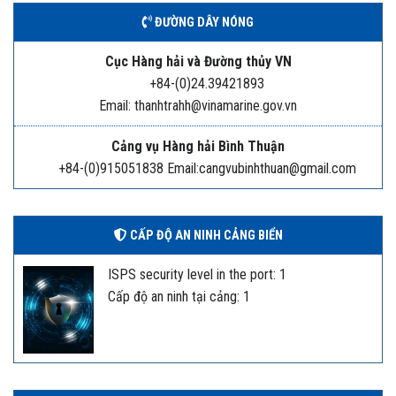
ĐƯỜNG DÂY NÓNG
Cục Hàng hải và Đường thủy VN
+84-(0)24.39421893
Email: thanhtrahh@vinamarine.gov.vn
Cảng vụ Hàng hải Bình Thuận
+84-(0)915051838 Email:cangvubinhthuan@gmail.com
CẤP ĐỘ AN NINH CẢNG BIỂN
ISPS security level in the port: 1
Cấp độ an ninh tại cảng: 1