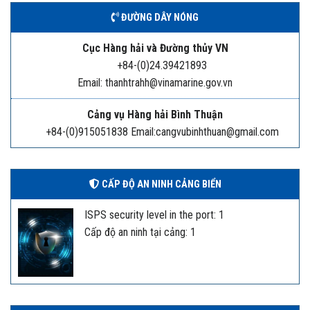
ĐƯỜNG DÂY NÓNG
Cục Hàng hải và Đường thủy VN
+84-(0)24.39421893
Email: thanhtrahh@vinamarine.gov.vn
Cảng vụ Hàng hải Bình Thuận
+84-(0)915051838 Email:cangvubinhthuan@gmail.com
CẤP ĐỘ AN NINH CẢNG BIỂN
ISPS security level in the port: 1
Cấp độ an ninh tại cảng: 1