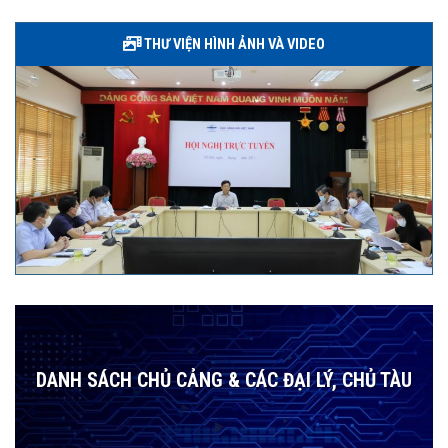
THƯ VIỆN HÌNH ẢNH VÀ VIDEO
DANH SÁCH CHỦ CẢNG & CÁC ĐẠI LÝ, CHỦ TÀU