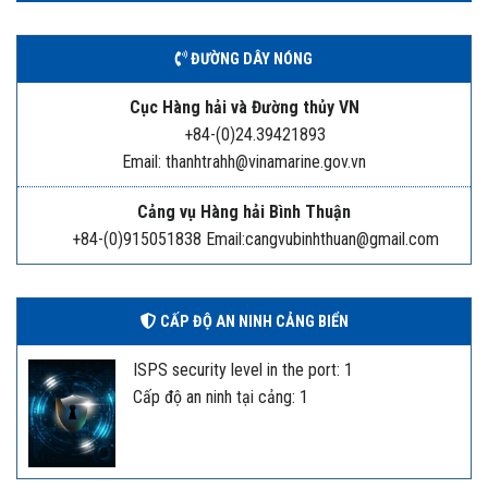
ĐƯỜNG DÂY NÓNG
Cục Hàng hải và Đường thủy VN
+84-(0)24.39421893
Email: thanhtrahh@vinamarine.gov.vn
Cảng vụ Hàng hải Bình Thuận
+84-(0)915051838 Email:cangvubinhthuan@gmail.com
CẤP ĐỘ AN NINH CẢNG BIỂN
ISPS security level in the port: 1
Cấp độ an ninh tại cảng: 1