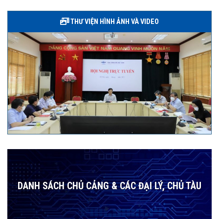
THƯ VIỆN HÌNH ẢNH VÀ VIDEO
DANH SÁCH CHỦ CẢNG & CÁC ĐẠI LÝ, CHỦ TÀU