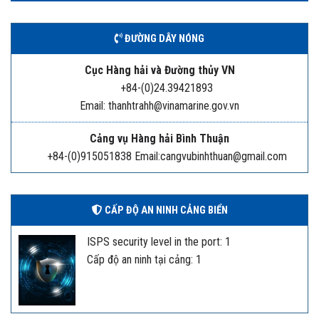
ĐƯỜNG DÂY NÓNG
Cục Hàng hải và Đường thủy VN
+84-(0)24.39421893
Email: thanhtrahh@vinamarine.gov.vn
Cảng vụ Hàng hải Bình Thuận
+84-(0)915051838 Email:cangvubinhthuan@gmail.com
CẤP ĐỘ AN NINH CẢNG BIỂN
ISPS security level in the port: 1
Cấp độ an ninh tại cảng: 1