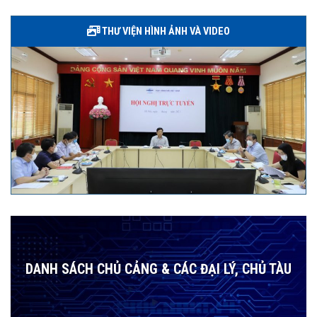
THƯ VIỆN HÌNH ẢNH VÀ VIDEO
DANH SÁCH CHỦ CẢNG & CÁC ĐẠI LÝ, CHỦ TÀU