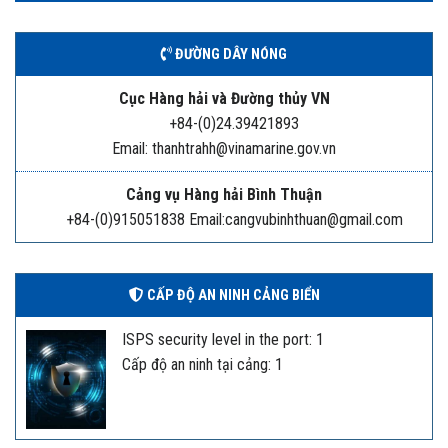
ĐƯỜNG DÂY NÓNG
Cục Hàng hải và Đường thủy VN
+84-(0)24.39421893
Email: thanhtrahh@vinamarine.gov.vn
Cảng vụ Hàng hải Bình Thuận
+84-(0)915051838 Email:cangvubinhthuan@gmail.com
CẤP ĐỘ AN NINH CẢNG BIỂN
ISPS security level in the port: 1
Cấp độ an ninh tại cảng: 1