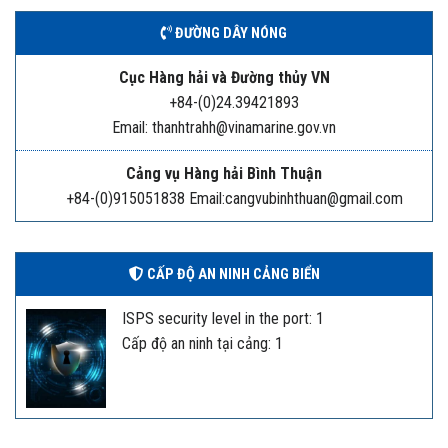
ĐƯỜNG DÂY NÓNG
Cục Hàng hải và Đường thủy VN
+84-(0)24.39421893
Email: thanhtrahh@vinamarine.gov.vn
Cảng vụ Hàng hải Bình Thuận
+84-(0)915051838 Email:cangvubinhthuan@gmail.com
CẤP ĐỘ AN NINH CẢNG BIỂN
ISPS security level in the port: 1
Cấp độ an ninh tại cảng: 1