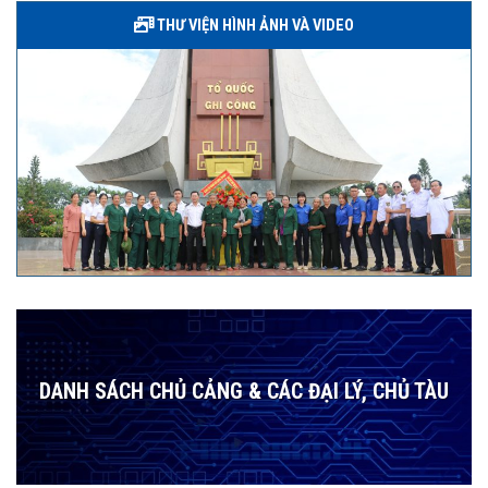
THƯ VIỆN HÌNH ẢNH VÀ VIDEO
DANH SÁCH CHỦ CẢNG & CÁC ĐẠI LÝ, CHỦ TÀU