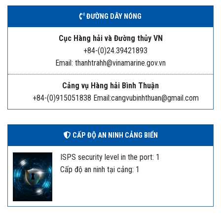
ĐƯỜNG DÂY NÓNG
Cục Hàng hải và Đường thủy VN
+84-(0)24.39421893
Email: thanhtrahh@vinamarine.gov.vn
Cảng vụ Hàng hải Bình Thuận
+84-(0)915051838 Email:cangvubinhthuan@gmail.com
CẤP ĐỘ AN NINH CẢNG BIỂN
ISPS security level in the port: 1
Cấp độ an ninh tại cảng: 1