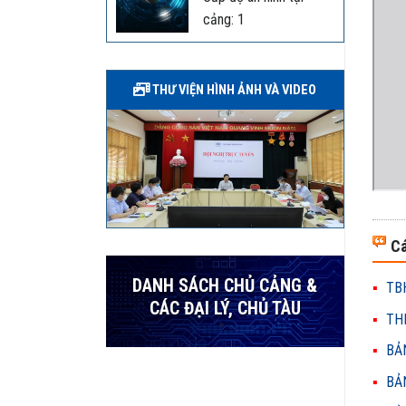
cảng: 1
THƯ VIỆN HÌNH ẢNH VÀ VIDEO
Cá
DANH SÁCH CHỦ CẢNG &
TBH
CÁC ĐẠI LÝ, CHỦ TÀU
THH
BẢN
BẢN