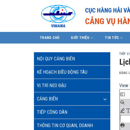
Skip
to
content
TRANG CHỦ
GIỚI THIỆU
TIN TỨC
TIẾP 
NỘI QUY CẢNG BIỂN
Lịc
KẾ HOẠCH ĐIỀU ĐỘNG TÀU
ĐĂNG 
VỊ TRÍ NEO ĐẬU
View 
CẢNG BIỂN
TIẾP CÔNG DÂN
THÔNG TIN CƠ QUAN, DOANH