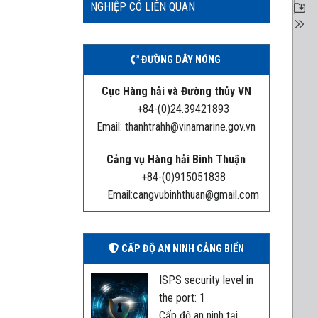
NGHIỆP CÓ LIÊN QUAN
ĐƯỜNG DÂY NÓNG
Cục Hàng hải và Đường thủy VN
+84-(0)24.39421893
Email: thanhtrahh@vinamarine.gov.vn
Cảng vụ Hàng hải Bình Thuận
+84-(0)915051838
Email:cangvubinhthuan@gmail.com
CẤP ĐỘ AN NINH CẢNG BIỂN
ISPS security level in
the port: 1
Cấp độ an ninh tại