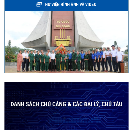
THƯ VIỆN HÌNH ẢNH VÀ VIDEO
DANH SÁCH CHỦ CẢNG & CÁC ĐẠI LÝ, CHỦ TÀU