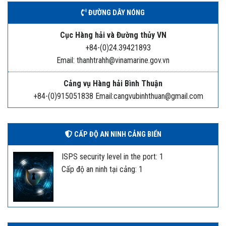
ĐƯỜNG DÂY NÓNG
Cục Hàng hải và Đường thủy VN
+84-(0)24.39421893
Email: thanhtrahh@vinamarine.gov.vn
Cảng vụ Hàng hải Bình Thuận
+84-(0)915051838 Email:cangvubinhthuan@gmail.com
CẤP ĐỘ AN NINH CẢNG BIỂN
ISPS security level in the port: 1
Cấp độ an ninh tại cảng: 1