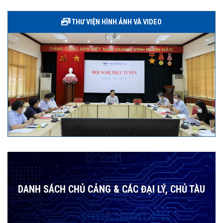
THƯ VIỆN HÌNH ẢNH VÀ VIDEO
DANH SÁCH CHỦ CẢNG & CÁC ĐẠI LÝ, CHỦ TÀU