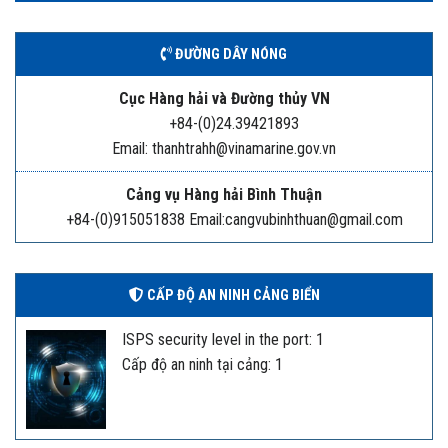
ĐƯỜNG DÂY NÓNG
Cục Hàng hải và Đường thủy VN
+84-(0)24.39421893
Email: thanhtrahh@vinamarine.gov.vn
Cảng vụ Hàng hải Bình Thuận
+84-(0)915051838 Email:cangvubinhthuan@gmail.com
CẤP ĐỘ AN NINH CẢNG BIỂN
ISPS security level in the port: 1
Cấp độ an ninh tại cảng: 1