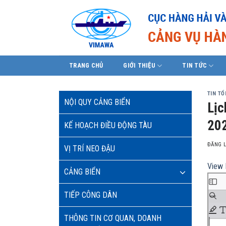
Skip
to
content
TRANG CHỦ
GIỚI THIỆU
TIN TỨC
TIN T
NỘI QUY CẢNG BIỂN
Lịc
202
KẾ HOẠCH ĐIỀU ĐỘNG TÀU
ĐĂNG 
VỊ TRÍ NEO ĐẬU
View 
CẢNG BIỂN
TIẾP CÔNG DÂN
THÔNG TIN CƠ QUAN, DOANH