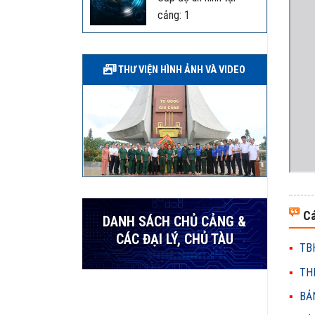
cảng: 1
THƯ VIỆN HÌNH ẢNH VÀ VIDEO
Cá
DANH SÁCH CHỦ CẢNG &
CÁC ĐẠI LÝ, CHỦ TÀU
TBH
THH
BẢN