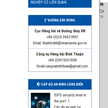
NGHIỆP CÓ LIÊN QUAN
ĐƯỜNG DÂY NÓNG
Cục Hàng hải và Đường thủy VN
+84-(0)24.39421893
Email: thanhtrahh@vinamarine.gov.vn
Cảng vụ Hàng hải Bình Thuận
+84-(0)915051838
Email:cangvubinhthuan@gmail.com
CẤP ĐỘ AN NINH CẢNG BIỂN
ISPS security level in
the port: 1
Cấp độ an ninh tại