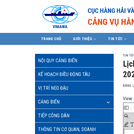
Skip
to
content
TRANG CHỦ
GIỚI THIỆU
TIN TỨC
TIN T
NỘI QUY CẢNG BIỂN
Lịc
202
KẾ HOẠCH ĐIỀU ĐỘNG TÀU
ĐĂNG 
VỊ TRÍ NEO ĐẬU
View 
CẢNG BIỂN
TIẾP CÔNG DÂN
THÔNG TIN CƠ QUAN, DOANH