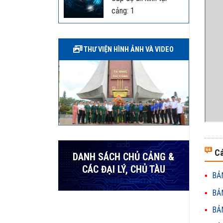
cảng: 1
THƯ VIỆN HÌNH ẢNH VÀ VIDEO
Cá
DANH SÁCH CHỦ CẢNG &
CÁC ĐẠI LÝ, CHỦ TÀU
BẢN
BẢN
BẢN