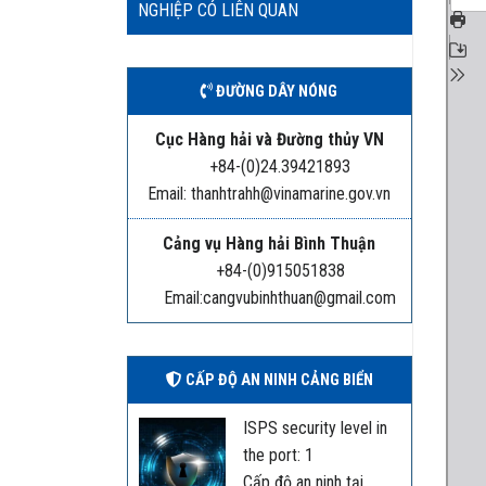
NGHIỆP CÓ LIÊN QUAN
ĐƯỜNG DÂY NÓNG
Cục Hàng hải và Đường thủy VN
+84-(0)24.39421893
Email: thanhtrahh@vinamarine.gov.vn
Cảng vụ Hàng hải Bình Thuận
+84-(0)915051838
Email:cangvubinhthuan@gmail.com
CẤP ĐỘ AN NINH CẢNG BIỂN
ISPS security level in
the port: 1
Cấp độ an ninh tại