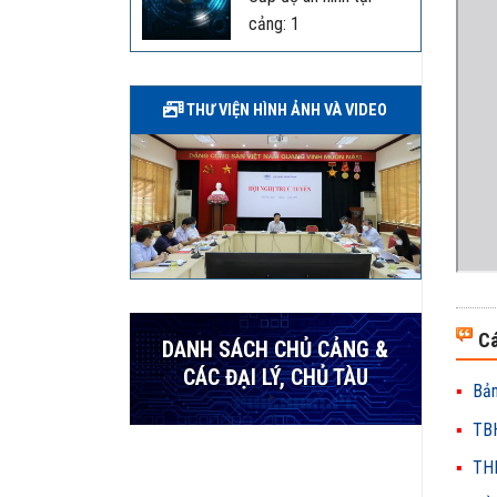
cảng: 1
THƯ VIỆN HÌNH ẢNH VÀ VIDEO
Cá
DANH SÁCH CHỦ CẢNG &
CÁC ĐẠI LÝ, CHỦ TÀU
Bản
TBH
THH