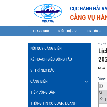
Skip
to
content
TRANG CHỦ
GIỚI THIỆU
TIN TỨC
TIN T
NỘI QUY CẢNG BIỂN
Lịc
20
KẾ HOẠCH ĐIỀU ĐỘNG TÀU
ĐĂNG 
VỊ TRÍ NEO ĐẬU
View 
CẢNG BIỂN
TIẾP CÔNG DÂN
THÔNG TIN CƠ QUAN, DOANH