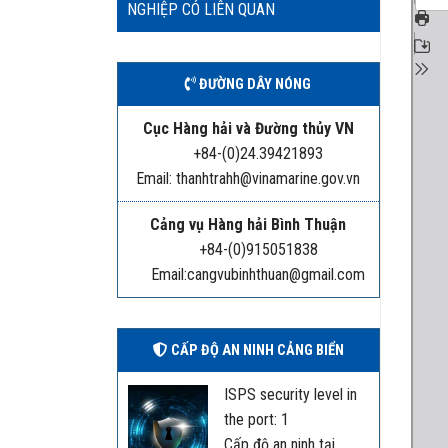
NGHIỆP CÓ LIÊN QUAN
ĐƯỜNG DÂY NÓNG
Cục Hàng hải và Đường thủy VN
+84-(0)24.39421893
Email: thanhtrahh@vinamarine.gov.vn
Cảng vụ Hàng hải Bình Thuận
+84-(0)915051838
Email:cangvubinhthuan@gmail.com
CẤP ĐỘ AN NINH CẢNG BIỂN
ISPS security level in
the port: 1
Cấp độ an ninh tại