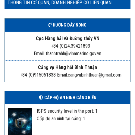
THÔNG TIN CƠ QUAN, DOANH NGHIỆP CÓ LIÊN QUAN
ĐƯỜNG DÂY NÓNG
Cục Hàng hải và Đường thủy VN
+84-(0)24.39421893
Email: thanhtrahh@vinamarine.gov.vn
Cảng vụ Hàng hải Bình Thuận
+84-(0)915051838 Email:cangvubinhthuan@gmail.com
CẤP ĐỘ AN NINH CẢNG BIỂN
ISPS security level in the port: 1
Cấp độ an ninh tại cảng: 1