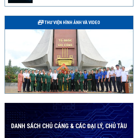
THƯ VIỆN HÌNH ẢNH VÀ VIDEO
DANH SÁCH CHỦ CẢNG & CÁC ĐẠI LÝ, CHỦ TÀU