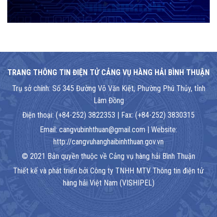
TRANG THÔNG TIN ĐIỆN TỬ CẢNG VỤ HÀNG HẢI BÌNH THUẬN
Trụ sở chính: Số 345 Đường Võ Văn Kiệt, Phường Phú Thủy, tỉnh
Lâm Đồng
Điện thoại: (+84-252) 3822353 | Fax: (+84-252) 3830315
Email: cangvubinhthuan@gmail.com | Website:
http://cangvuhanghaibinhthuan.gov.vn
© 2021 Bản quyền thuộc về Cảng vụ hàng hải Bình Thuận
Thiết kế và phát triển bởi Công ty TNHH MTV Thông tin điện tử
hàng hải Việt Nam (VISHIPEL)