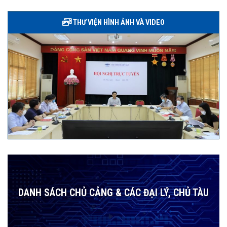
THƯ VIỆN HÌNH ẢNH VÀ VIDEO
DANH SÁCH CHỦ CẢNG & CÁC ĐẠI LÝ, CHỦ TÀU