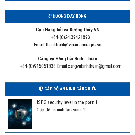
ĐƯỜNG DÂY NÓNG
Cục Hàng hải và Đường thủy VN
+84-(0)24.39421893
Email: thanhtrahh@vinamarine.gov.vn
Cảng vụ Hàng hải Bình Thuận
+84-(0)915051838 Email:cangvubinhthuan@gmail.com
CẤP ĐỘ AN NINH CẢNG BIỂN
ISPS security level in the port: 1
Cấp độ an ninh tại cảng: 1