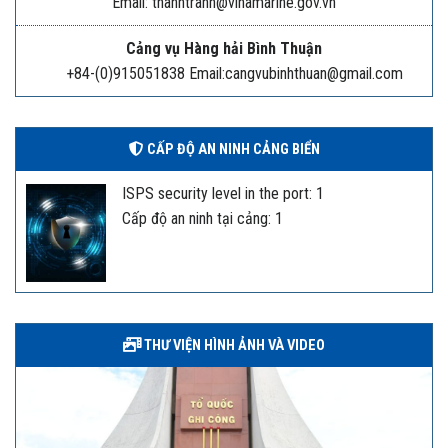
Email: thanhtrahh@vinamarine.gov.vn
Cảng vụ Hàng hải Bình Thuận
+84-(0)915051838 Email:cangvubinhthuan@gmail.com
CẤP ĐỘ AN NINH CẢNG BIỂN
ISPS security level in the port: 1
Cấp độ an ninh tại cảng: 1
THƯ VIỆN HÌNH ẢNH VÀ VIDEO