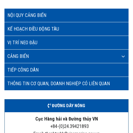
NỘI QUY CẢNG BIỂN
KẾ HOẠCH ĐIỀU ĐỘNG TÀU
VỊ TRÍ NEO ĐẬU
CẢNG BIỂN
TIẾP CÔNG DÂN
THÔNG TIN CƠ QUAN, DOANH NGHIỆP CÓ LIÊN QUAN
ĐƯỜNG DÂY NÓNG
Cục Hàng hải và Đường thủy VN
+84-(0)24.39421893