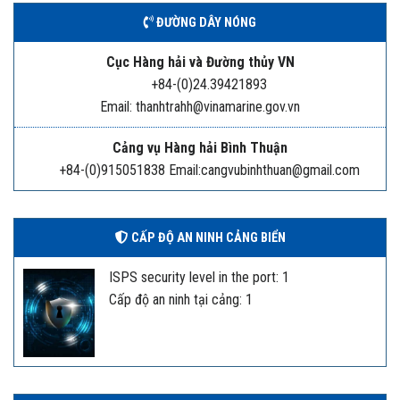
ĐƯỜNG DÂY NÓNG
Cục Hàng hải và Đường thủy VN
+84-(0)24.39421893
Email: thanhtrahh@vinamarine.gov.vn
Cảng vụ Hàng hải Bình Thuận
+84-(0)915051838 Email:cangvubinhthuan@gmail.com
CẤP ĐỘ AN NINH CẢNG BIỂN
ISPS security level in the port: 1
Cấp độ an ninh tại cảng: 1