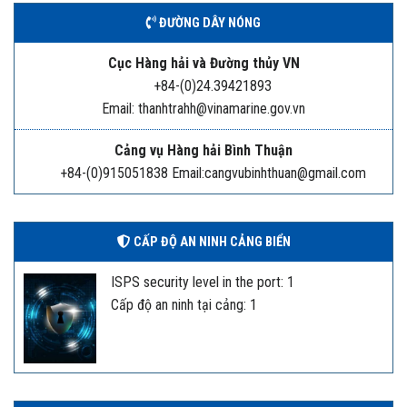
ĐƯỜNG DÂY NÓNG
Cục Hàng hải và Đường thủy VN
+84-(0)24.39421893
Email: thanhtrahh@vinamarine.gov.vn
Cảng vụ Hàng hải Bình Thuận
+84-(0)915051838 Email:cangvubinhthuan@gmail.com
CẤP ĐỘ AN NINH CẢNG BIỂN
ISPS security level in the port: 1
Cấp độ an ninh tại cảng: 1