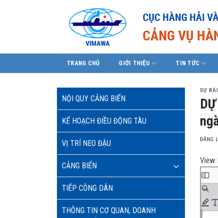
Skip
to
content
TRANG CHỦ
GIỚI THIỆU
TIN TỨC
DỰ BÁO
NỘI QUY CẢNG BIỂN
DỰ 
ngà
KẾ HOẠCH ĐIỀU ĐỘNG TÀU
ĐĂNG 
VỊ TRÍ NEO ĐẬU
View 
CẢNG BIỂN
TIẾP CÔNG DÂN
THÔNG TIN CƠ QUAN, DOANH