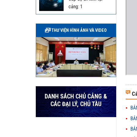
cảng: 1
THƯ VIỆN HÌNH ẢNH VÀ VIDEO
Cá
DANH SÁCH CHỦ CẢNG &
CÁC ĐẠI LÝ, CHỦ TÀU
BẢN
BẢN
BẢN