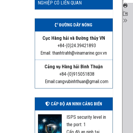
NGHIỆP CÓ LIÊN QUAN
ĐƯỜNG DÂY NÓNG
Cục Hàng hải và Đường thủy VN
+84-(0)24.39421893
Email: thanhtrahh@vinamarine.gov.vn
Cảng vụ Hàng hải Bình Thuận
+84-(0)915051838
Email:cangvubinhthuan@gmail.com
CẤP ĐỘ AN NINH CẢNG BIỂN
ISPS security level in
the port: 1
Cấp độ an ninh tại