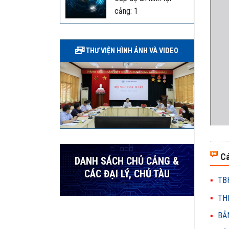
cảng: 1
THƯ VIỆN HÌNH ẢNH VÀ VIDEO
Cá
DANH SÁCH CHỦ CẢNG &
CÁC ĐẠI LÝ, CHỦ TÀU
TBH
THH
BẢN