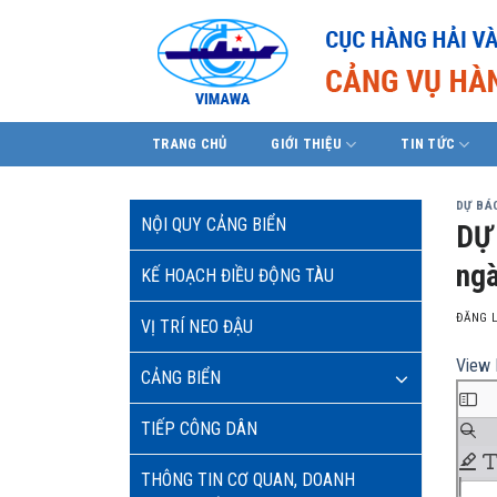
Skip
to
content
TRANG CHỦ
GIỚI THIỆU
TIN TỨC
DỰ BÁO
NỘI QUY CẢNG BIỂN
DỰ 
ngà
KẾ HOẠCH ĐIỀU ĐỘNG TÀU
ĐĂNG 
VỊ TRÍ NEO ĐẬU
View 
CẢNG BIỂN
TIẾP CÔNG DÂN
THÔNG TIN CƠ QUAN, DOANH