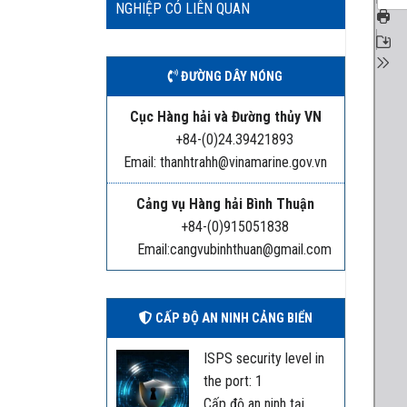
NGHIỆP CÓ LIÊN QUAN
ĐƯỜNG DÂY NÓNG
Cục Hàng hải và Đường thủy VN
+84-(0)24.39421893
Email: thanhtrahh@vinamarine.gov.vn
Cảng vụ Hàng hải Bình Thuận
+84-(0)915051838
Email:cangvubinhthuan@gmail.com
CẤP ĐỘ AN NINH CẢNG BIỂN
ISPS security level in
the port: 1
Cấp độ an ninh tại