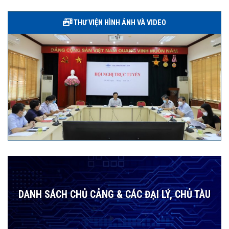
THƯ VIỆN HÌNH ẢNH VÀ VIDEO
DANH SÁCH CHỦ CẢNG & CÁC ĐẠI LÝ, CHỦ TÀU