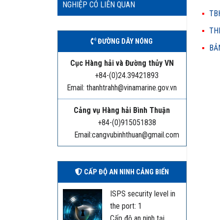
NGHIỆP CÓ LIÊN QUAN
TBH
THH
ĐƯỜNG DÂY NÓNG
BẢN
Cục Hàng hải và Đường thủy VN
+84-(0)24.39421893
Email: thanhtrahh@vinamarine.gov.vn
Cảng vụ Hàng hải Bình Thuận
+84-(0)915051838
Email:cangvubinhthuan@gmail.com
CẤP ĐỘ AN NINH CẢNG BIỂN
ISPS security level in
the port: 1
Cấp độ an ninh tại