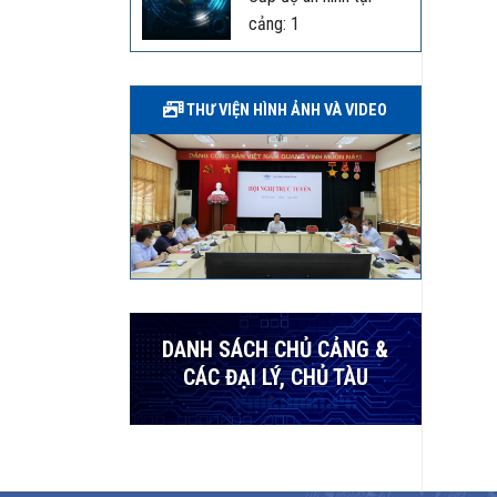
cảng: 1
THƯ VIỆN HÌNH ẢNH VÀ VIDEO
DANH SÁCH CHỦ CẢNG &
CÁC ĐẠI LÝ, CHỦ TÀU