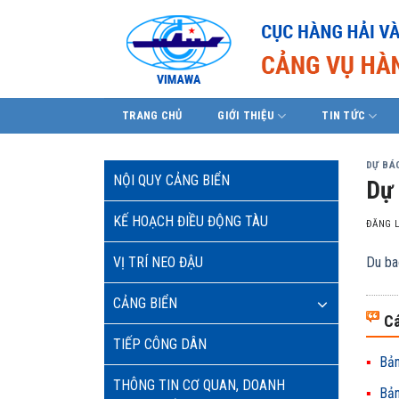
Skip
to
content
TRANG CHỦ
GIỚI THIỆU
TIN TỨC
DỰ BÁO
NỘI QUY CẢNG BIỂN
Dự 
KẾ HOẠCH ĐIỀU ĐỘNG TÀU
ĐĂNG 
VỊ TRÍ NEO ĐẬU
Du ba
CẢNG BIỂN
Cá
TIẾP CÔNG DÂN
Bản
THÔNG TIN CƠ QUAN, DOANH
Bản