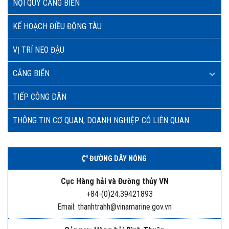
NỘI QUY CẢNG BIỂN
KẾ HOẠCH ĐIỀU ĐỘNG TÀU
VỊ TRÍ NEO ĐẬU
CẢNG BIỂN
TIẾP CÔNG DÂN
THÔNG TIN CƠ QUAN, DOANH NGHIỆP CÓ LIÊN QUAN
ĐƯỜNG DÂY NÓNG
Cục Hàng hải và Đường thủy VN
+84-(0)24.39421893
Email: thanhtrahh@vinamarine.gov.vn