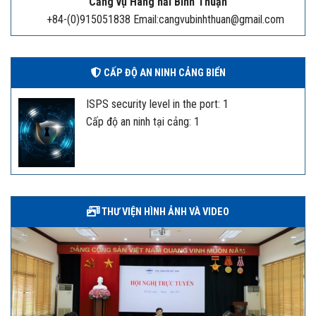
Cảng vụ Hàng hải Bình Thuận
+84-(0)915051838 Email:cangvubinhthuan@gmail.com
CẤP ĐỘ AN NINH CẢNG BIỂN
ISPS security level in the port: 1
Cấp độ an ninh tại cảng: 1
THƯ VIỆN HÌNH ẢNH VÀ VIDEO